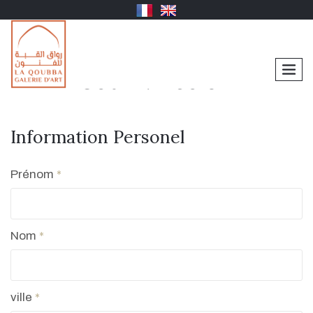
men
Souk ? Fes 04
Information Personel
Prénom
*
Nom
*
ville
*