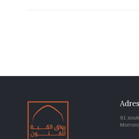
Adre
91.souk
Morroc