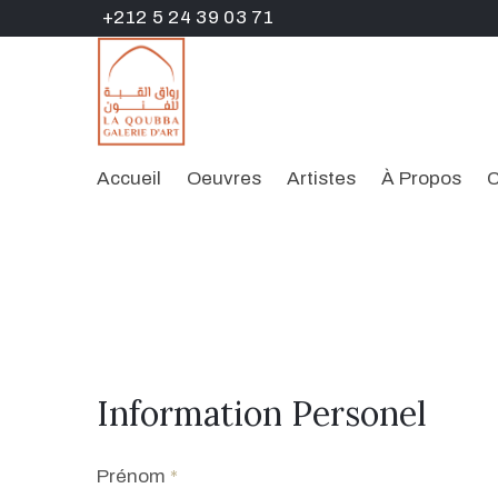
+212 5 24 39 03 71
Accueil
Oeuvres
Artistes
À Propos
C
Information Personel
Prénom
*