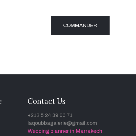
e
Contact Us
+212 5 24 39 03 71
laqoubbagalerie@gmail.com
Wedding planner in Marrakech