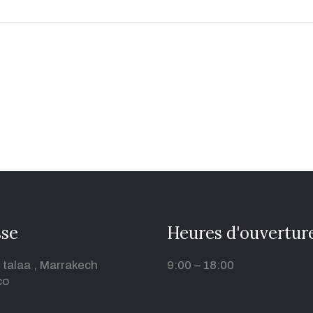
sse
Heures d'ouvertur
 talaa , Marrakech
9:00 – 18:00
co