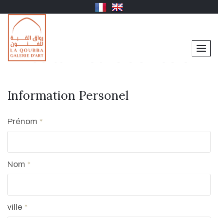
men
Les tanneurs de Fes 01
Information Personel
Prénom
*
Nom
*
ville
*