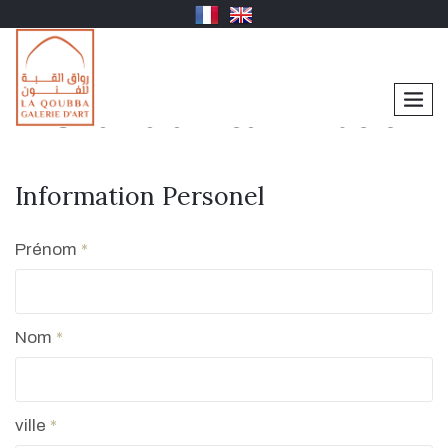
men
Gnawa africain music
Information Personel
Prénom
*
Nom
*
ville
*