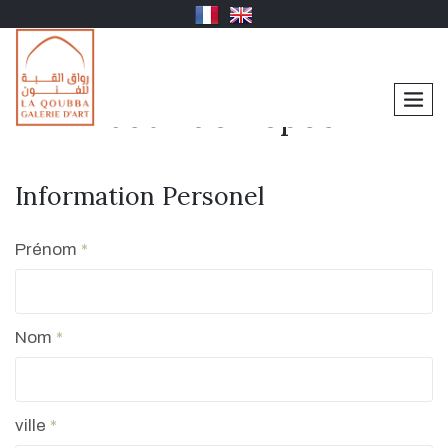
men
Jour de Repos
Information Personel
Prénom
*
Nom
*
ville
*