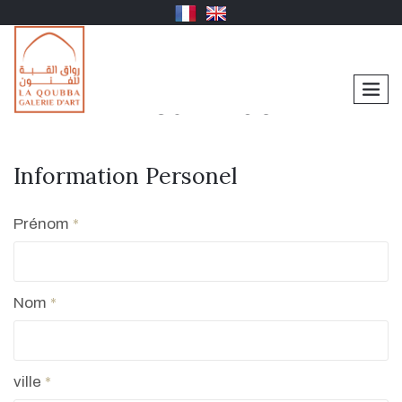
men
vieux Riad
Information Personel
Prénom
*
Nom
*
ville
*