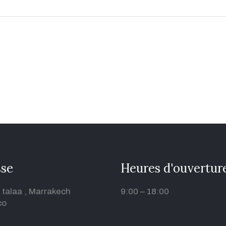
sse
Heures d'ouvertur
 talaa , Marrakech
9:00 – 18:00
co