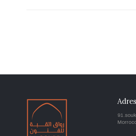
Adre
91.souk
Morroc