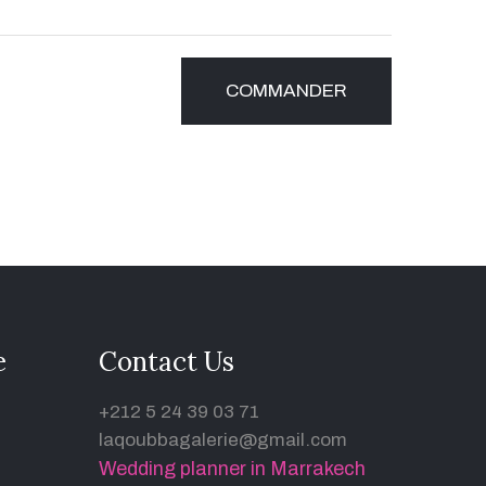
e
Contact Us
+212 5 24 39 03 71
laqoubbagalerie@gmail.com
Wedding planner in Marrakech