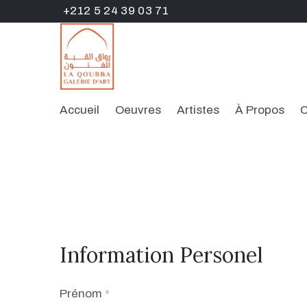
+212 5 24 39 03 71
Accueil
Oeuvres
Artistes
À Propos
C
Information Personel
Prénom
*